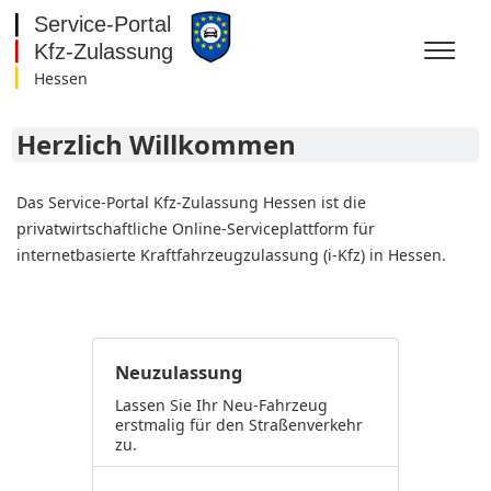
Hessen
Baden-Württemberg
Bayern
Herzlich Willkommen
Berlin
Brandenburg
Bremen
Das Service-Portal Kfz-Zulassung Hessen ist die
Hamburg
privatwirtschaftliche Online-Serviceplattform für
Hessen
internetbasierte Kraftfahrzeugzulassung (i-Kfz) in Hessen.
Mecklenburg-
Vorpommern
Niedersachsen
Nordrhein-Westfalen
Rheinland-Pfalz
Saarland
Neuzulassung
Sachsen
Lassen Sie Ihr Neu-Fahrzeug
Sachsen-Anhalt
erstmalig für den Straßenverkehr
Schleswig-Holstein
zu.
Thüringen