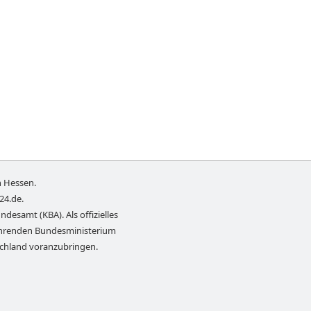
n
Hessen
.
-24.de
.
ndesamt (KBA). Als offizielles
führenden Bundesministerium
schland voranzubringen.