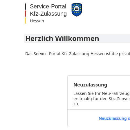
Hessen
Baden-Württemberg
Bayern
Herzlich Willkommen
Berlin
Brandenburg
Bremen
Das Service-Portal Kfz-Zulassung Hessen ist die priva
Hamburg
Hessen
Mecklenburg-
Vorpommern
Niedersachsen
Neuzulassung
Nordrhein-Westfalen
Rheinland-Pfalz
Lassen Sie Ihr Neu-Fahrzeug
Saarland
erstmalig für den Straßenve
Sachsen
zu.
Sachsen-Anhalt
Schleswig-Holstein
Neuzulassung s
Thüringen